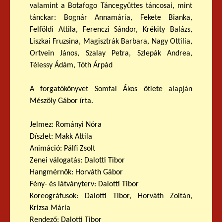
valamint a Botafogo Táncegyüttes táncosai, mint
tánckar: Bognár Annamária, Fekete Bianka,
Felföldi Attila, Ferenczi Sándor, Krékity Balázs,
Liszkai Fruzsina, Magisztrák Barbara, Nagy Ottilia,
Ortvein János, Szalay Petra, Szlepák Andrea,
Télessy Ádám, Tóth Árpád
A forgatókönyvet Somfai Ákos ötlete alapján
Mészöly Gábor írta.
Jelmez: Rományi Nóra
Díszlet: Makk Attila
Animáció: Pálfi Zsolt
Zenei válogatás: Dalotti Tibor
Hangmérnök: Horváth Gábor
Fény- és látványterv: Dalotti Tibor
Koreográfusok: Dalotti Tibor, Horváth Zoltán,
Krizsa Mária
Rendező: Dalotti Tibor