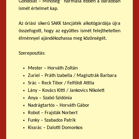
Gondolat – Minőség” hármasa ebben a darabban
ismét értelmet kap.
Az óriási sikerű SAKK táncjáték alkotógárdája újra
összefogott, hogy az együttes ismét felejthetetlen
élménnyel ajándékozhassa meg közönségét.
Szereposztás:
Mester – Horváth Zoltán
Zuriel – Práth Izabella / Magisztrák Barbara
Srác – Reck Tibor / Felföldi Attila
Lány – Kovács Kitti / Jankovics Nikolett
Anya – Szabó Szidónia
Nadrágtartós – Horváth Gábor
Robot – Frajsták Norbert
Funky – Szabados Patrik
Kissrác – Dalotti Domonkos