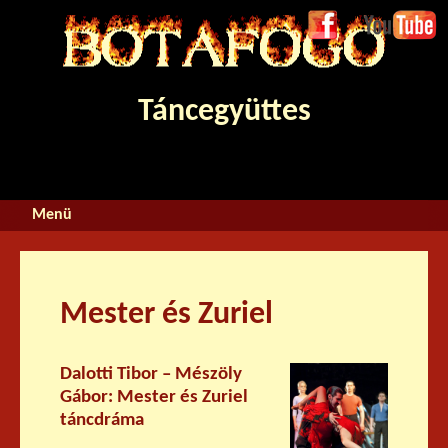
Jump to navigation
Face
Youtube
boo
k
Táncegyüttes
Mester és Zuriel
Dalotti Tibor – Mészöly
Gábor: Mester és Zuriel
táncdráma