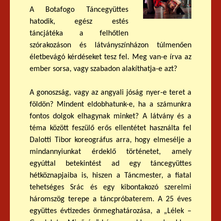
A Botafogo Táncegyüttes
hatodik, egész estés
táncjátéka a felhőtlen
szórakozáson és látványszínházon túlmenően
életbevágó kérdéseket tesz fel. Meg van-e írva az
ember sorsa, vagy szabadon alakíthatja-e azt?
A gonoszság, vagy az angyali jóság nyer-e teret a
földön? Mindent eldobhatunk-e, ha a számunkra
fontos dolgok elhagynak minket? A látvány és a
téma között feszülő erős ellentétet használta fel
Dalotti Tibor koreográfus arra, hogy elmesélje a
mindannyiunkat érdeklő történetet, amely
egyúttal betekintést ad egy táncegyüttes
hétköznapjaiba is, hiszen a Táncmester, a fiatal
tehetséges Srác és egy kibontakozó szerelmi
háromszög terepe a táncpróbaterem. A 25 éves
együttes évtizedes önmeghatározása, a „Lélek –