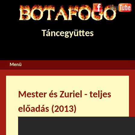
Jump to navigation
Face
Youtube
boo
k
Táncegyüttes
Mester és Zuriel - teljes
előadás (2013)