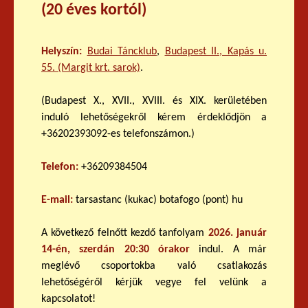
(20 éves kortól)
Helyszín:
Budai Táncklub
,
Budapest II., Kapás u.
55. (Margit krt. sarok)
.
(Budapest X., XVII., XVIII. és XIX. kerületében
induló lehetőségekről kérem érdeklődjön a
+36202393092-es telefonszámon.)
Telefon:
+36209384504
E-mail:
tarsastanc (kukac) botafogo (pont) hu
A következő felnőtt kezdő tanfolyam
2026. január
14-én, szerdán 20:30 órakor
indul. A már
meglévő csoportokba való csatlakozás
lehetőségéről kérjük vegye fel velünk a
kapcsolatot!