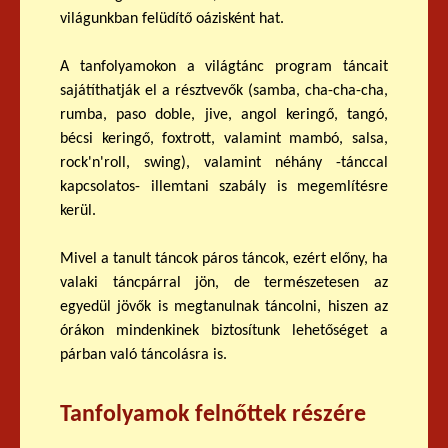
világunkban felüdítő oázisként hat.
A tanfolyamokon a világtánc program táncait
sajátíthatják el a résztvevők (samba, cha-cha-cha,
rumba, paso doble, jive, angol keringő, tangó,
bécsi keringő, foxtrott, valamint mambó, salsa,
rock'n'roll, swing), valamint néhány -tánccal
kapcsolatos- illemtani szabály is megemlítésre
kerül.
Mivel a tanult táncok páros táncok, ezért előny, ha
valaki táncpárral jön, de természetesen az
egyedül jövők is megtanulnak táncolni, hiszen az
órákon mindenkinek biztosítunk lehetőséget a
párban való táncolásra is.
Tanfolyamok felnőttek részére