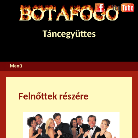
Jump to navigation
Face
Youtube
boo
k
Táncegyüttes
Felnőttek részére