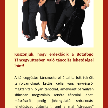
Köszönjük, hogy érdeklődik a Botafogo
Táncegyüttesben való táncolás lehetőségei
iránt!
A táncegyüttes táncmesterei által tartott felnőtt
tanfolyamoknak kettős célja van: egyrészről
megtanítani olyan táncokat, amelyeket bármilyen
stílusban megszólaló zenére táncolni lehet,
másrészről pedig jóhangulatú szórakozási
lehetőséget biztosítani, ami a mai "stresszes"