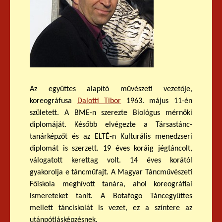
Az együttes alapító művészeti vezetője,
koreográfusa
Dalotti Tibor
1963. május 11-én
született. A BME-n szerezte Biológus mérnöki
diplomáját. Később elvégezte a Társastánc-
tanárképzőt és az ELTÉ-n Kulturális menedzseri
diplomát is szerzett. 19 éves koráig jégtáncolt,
válogatott kerettag volt. 14 éves korától
gyakorolja e táncműfajt. A Magyar Táncművészeti
Főiskola meghívott tanára, ahol koreográfiai
ismereteket tanít. A Botafogo Táncegyüttes
mellett tánciskolát is vezet, ez a színtere az
utánpótlásképzésnek.