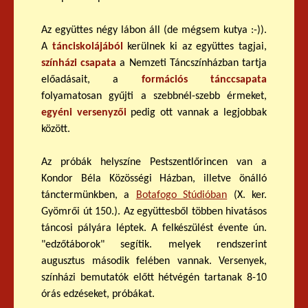
Az együttes négy lábon áll (de mégsem kutya :-)).
A
tánciskolájából
kerülnek ki az együttes tagjai,
színházi csapata
a Nemzeti Táncszínházban tartja
előadásait, a
formációs tánccsapata
folyamatosan gyűjti a szebbnél-szebb érmeket,
egyéni versenyzői
pedig ott vannak a legjobbak
között.
Az próbák helyszíne Pestszentlőrincen van a
Kondor Béla Közösségi Házban, illetve önálló
tánctermünkben, a
Botafogo Stúdióban
(X. ker.
Gyömrői út 150.). Az együttesből többen hivatásos
táncosi pályára léptek. A felkészülést évente ún.
"edzőtáborok" segítik. melyek rendszerint
augusztus második felében vannak. Versenyek,
színházi bemutatók előtt hétvégén tartanak 8-10
órás edzéseket, próbákat.