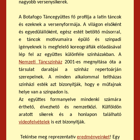
nagyobb versenysikerek.
A Botafogo Táncegyüttes fő profilja a latin táncok
és ezeknek a versenyformája. A világon elsőként
és egyedülállóként, egész estét betöltő műsorral,
e táncok motívumaira épülő és színpadi
igényeknek is megfelelő koreográfiák előadásával
lép fel az együttes különféle színházakban. A
Nemzeti Táncszínház
2001-es megnyitása óta a
társulat darabjai a színház repertoárján
szerepelnek. A minden alkalommal teltházas
színházi esték azt bizonyítják, hogy e műfajnak
helye van a színpadon is.
Az együttes formanyelve mindenki számára
érthető, élvezhető és nemzetközi. Külföldön
aratott sikerek és a honlapon található
videofelvételek
is ezt bizonyítják.
Tekintse meg reprezentatív
eredményeinket
! Egy