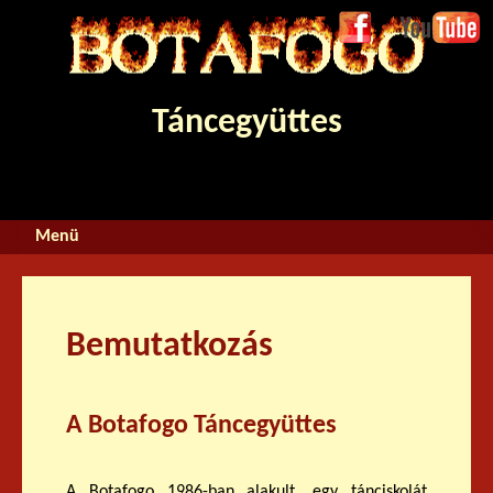
Jump to navigation
Face
Youtube
boo
k
Táncegyüttes
Bemutatkozás
A Botafogo Táncegyüttes
A Botafogo 1986-ban alakult, egy tánciskolát