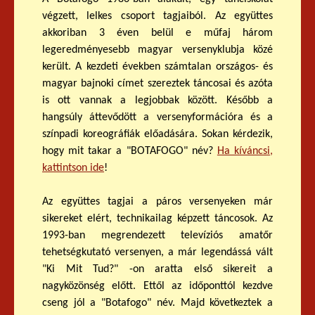
végzett, lelkes csoport tagjaiból. Az együttes
akkoriban 3 éven belül e műfaj három
legeredményesebb magyar versenyklubja közé
került. A kezdeti években számtalan országos- és
magyar bajnoki címet szereztek táncosai és azóta
is ott vannak a legjobbak között. Később a
hangsúly áttevődött a versenyformációra és a
színpadi koreográfiák előadására. Sokan kérdezik,
hogy mit takar a "BOTAFOGO" név?
Ha kíváncsi,
kattintson ide
!
Az együttes tagjai a páros versenyeken már
sikereket elért, technikailag képzett táncosok. Az
1993-ban megrendezett televíziós amatőr
tehetségkutató versenyen, a már legendássá vált
"Ki Mit Tud?" -on aratta első sikereit a
nagyközönség előtt. Ettől az időponttól kezdve
cseng jól a "Botafogo" név. Majd következtek a