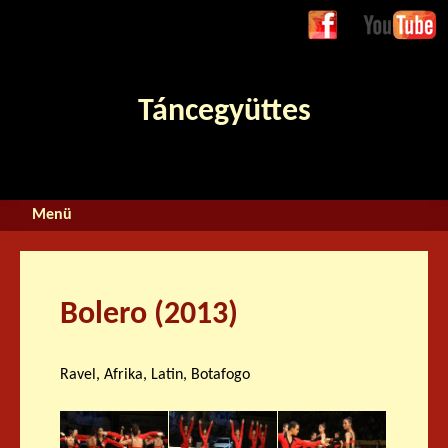
Jump to navigation
Face
Youtube
boo
k
Táncegyüttes
Bolero (2013)
Ravel, Afrika, Latin, Botafogo