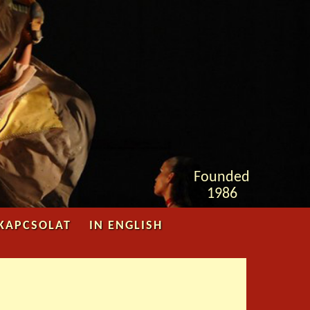
Face
Youtube
boo
k
Founded
1986
KAPCSOLAT
IN ENGLISH