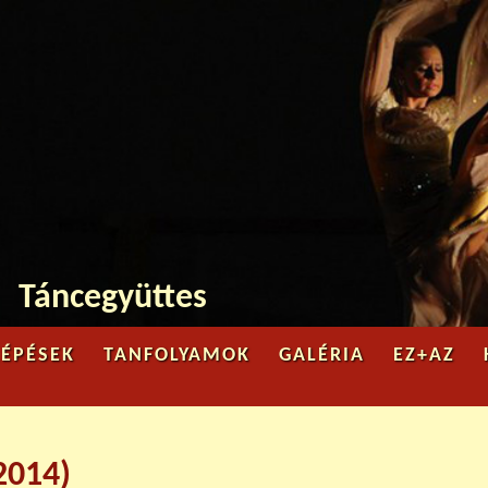
Jump to navigation
Táncegyüttes
LÉPÉSEK
TANFOLYAMOK
GALÉRIA
EZ+AZ
2014)