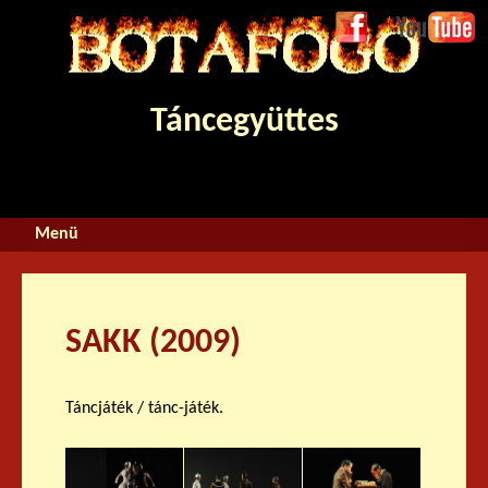
Jump to navigation
Face
Youtube
boo
k
Táncegyüttes
SAKK (2009)
Táncjáték / tánc-játék.