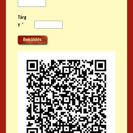
Tárg
y
*