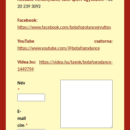
20 239 3092
Facebook:
https://www.facebook.com/botafogotancegyuttes
YouTube csatorna:
https://www.youtube.com/@botafogodance
Videa.hu:
https://videa.hu/tagok/botafogodance-
1449794
Név
Ü
*
z
e
n
e
E-
t
mail
*
cím
*